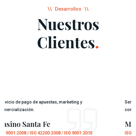
Desarrollos
Nuestros
Clientes
.
ago de apuestas, marketing y
Servicio de pago 
ción.
comercialización
Santa Fe
Melincue
 / ISO 42200:2008 / ISO 9001:2015
ISO 9001:2008 / I